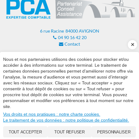
6 rue Racine
84000
AVIGNON
04 90 16 42 20
Contact
RUBRIQUES
Nous et nos partenaires utilisons des cookies pour stocker et/ou
×
Notre cabinet
Nos expertises
Votre information
Blog
accéder à des informations sur votre terminal. Le traitement de
certaines données personnelles permet d'améliorer notre offre via
l'analyse, la mesure d'audience et vous permet aussi d’interagir
Découvrez notre guide Facturation
INSCRIPTION NEWSLETTER
avec les réseaux sociaux. Cliquez sur « Tout accepter » pour
électronique
consentir à tout dépôt de cookies ou sur « Tout refuser » pour
ESPACE COLLABORATIF
proscrire tout dépôt de cookies sur votre terminal. Vous pouvez
Consulter
personnaliser et modifier vos préférences à tout moment sur notre
CONTACT
site.
Vos droits et nos pratiques : notre charte cookies.
Le traitement de vos données : notre politique de confidentialité.
Plan du site
Administration
© 2021 - 2026
SITE RÉALISÉ PAR LES ECHOS PUBLISHING
TOUT ACCEPTER
TOUT REFUSER
PERSONNALISER
Mentions légales et RGPD